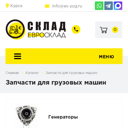
Курск
info@es-yug.ru
0
+7
+7
(903)
(903)
463-
470-
60-
69-
92
79
МЕНЮ
Главная
Каталог
Запчасти для грузовых машин
Запчасти для грузовых машин
Генераторы