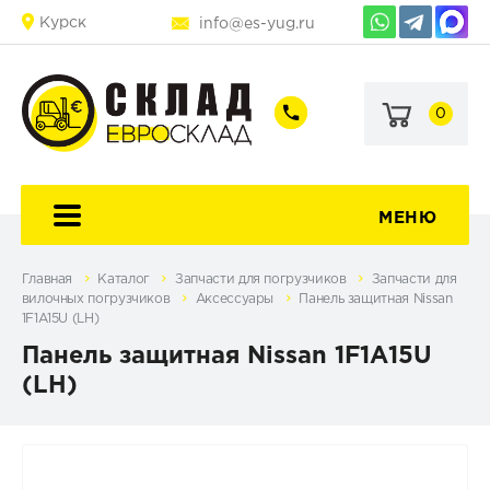
Курск
info@es-yug.ru
0
+7
+7
(903)
(903)
463-
470-
60-
69-
92
79
МЕНЮ
Главная
Каталог
Запчасти для погрузчиков
Запчасти для
вилочных погрузчиков
Аксессуары
Панель защитная Nissan
1F1A15U (LH)
Панель защитная Nissan 1F1A15U
(LH)