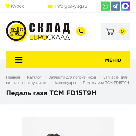
Курск
info@es-yug.ru
0
+7
+7
(903)
(903)
463-
470-
60-
69-
92
79
МЕНЮ
Главная
Каталог
Запчасти для погрузчиков
Запчасти для
вилочных погрузчиков
Аксессуары
Педаль газа TCM FD15T9H
Педаль газа TCM FD15T9H