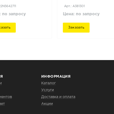
22N5642711
Арт.: A381301
: по запросу
Цена: по запросу
казать
Заказать
Я
ИНФОРМАЦИЯ
и
Каталог
Услуги
иентов
Доставка и оплата
вет
Акции