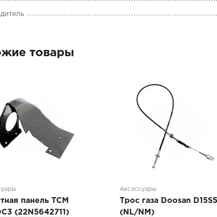
дитель
ожие товары
суары
Аксессуары
тная панель TCM
Трос газа Doosan D15S
C3 (22N5642711)
(NL/NM)