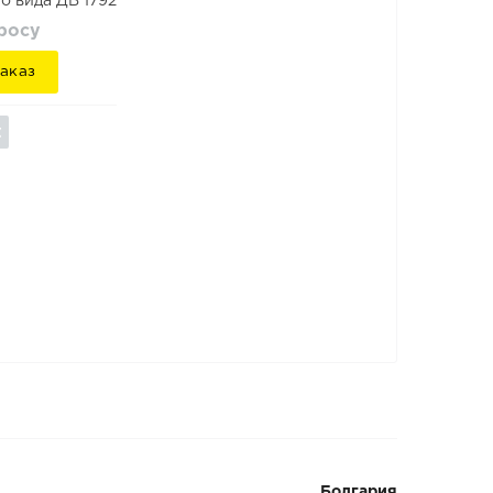
о вида ДВ 1792
просу
аказ
Болгария