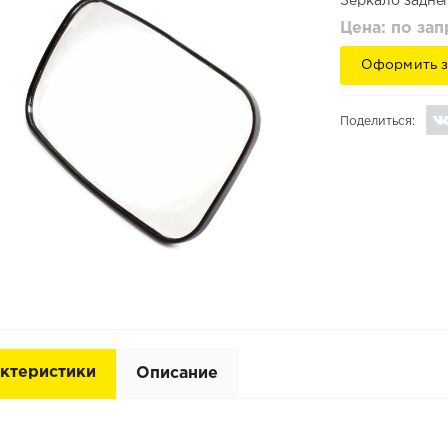
Зеркало заднег
Цена: по за
Оформить з
Поделиться:
ктеристики
Описание