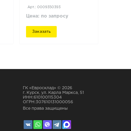
Арт.: 0009350393
Цена: по запросу
Заказать
ГК «Евросклад» © 2026
г. Курск, ул. Карла Маркса, 51
ИНН:610100115304
ОГРН:307610131000056
Все права защищены