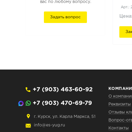
вас по любому вопросу.
Арт.: 
Цена
Задать вопрос
За
+7 (903) 463-60-92
КОМПАНИ
О компани
+7 (903) 470-69-79
Реквизиты
Отзывы кл
г. Курск, ул. Карла Маркса, 51
Вопрос-от
info@es-yug.ru
Контакты