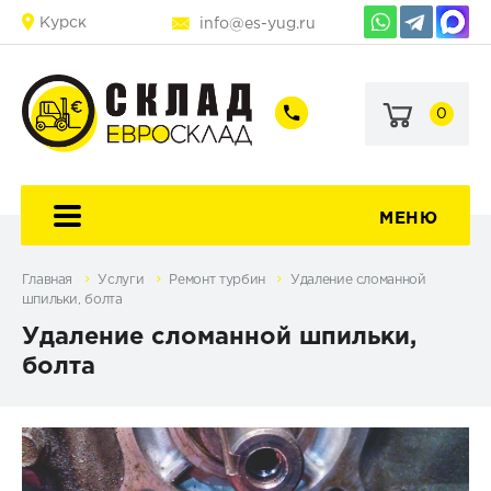
Курск
info@es-yug.ru
0
+7
+7
(903)
(903)
463-
470-
60-
69-
92
79
МЕНЮ
Главная
Услуги
Ремонт турбин
Удаление сломанной
шпильки, болта
Удаление сломанной шпильки,
болта